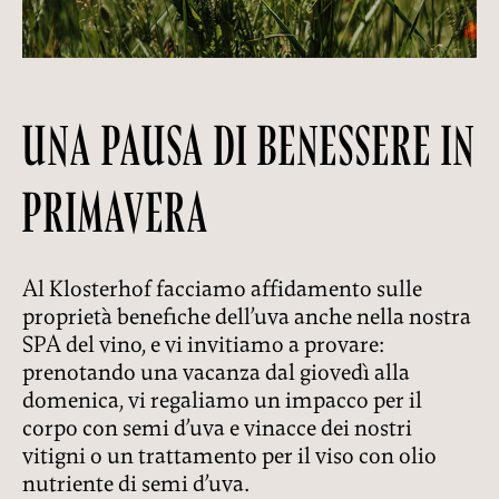
OFFERTE
TARIFFE
RICHIESTE
UNA PAUSA DI BENESSERE IN
PRENOTAZIONE
PRIMAVERA
FAMIGLIA
LOCALITÁ
Al Klosterhof facciamo affidamento sulle
RAGGIUNGERCI
proprietà benefiche dell’uva anche nella nostra
SPA del vino, e vi invitiamo a provare:
prenotando una vacanza dal giovedì alla
DE
IT
EN
domenica, vi regaliamo un impacco per il
corpo con semi d’uva e vinacce dei nostri
Privacy
Impressum
Recycle
vitigni o un trattamento per il viso con olio
nutriente di semi d’uva.