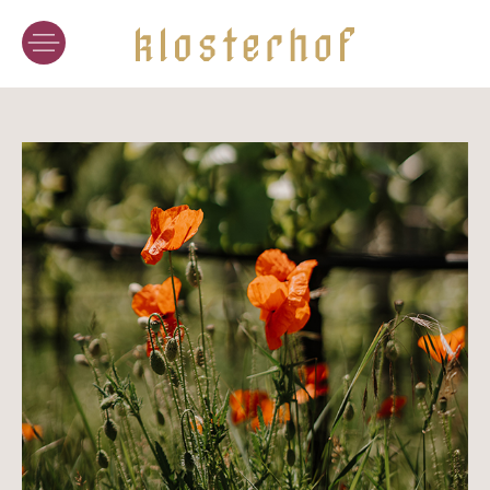
TENUTA
VINI
L’ARTE DEL VINO
I VIGNETI
DEGUSTAZIONE
ONLINESHOP
HOTEL
I NOSTRI ALLOGGI
GASTRONOMIA
SPA DEL VINO