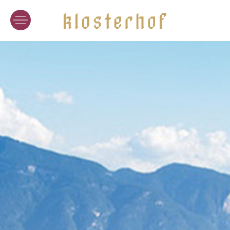
TENUTA
VINI
L’ARTE DEL VINO
I VIGNETI
DEGUSTAZIONE
ONLINESHOP
HOTEL
I NOSTRI ALLOGGI
GASTRONOMIA
SPA DEL VINO