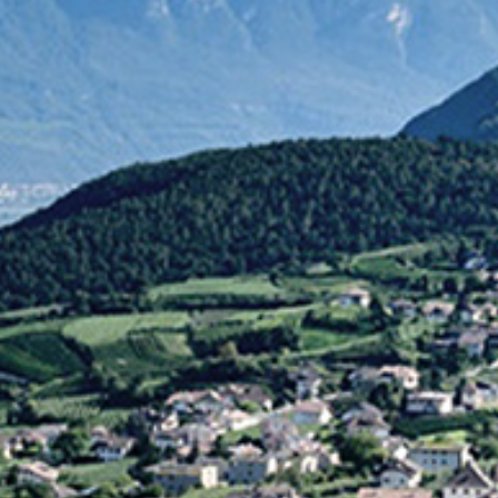
OFFERTE
TARIFFE
RICHIESTE
PRENOTAZIONE
FAMIGLIA
LOCALITÁ
RAGGIUNGERCI
DE
IT
EN
Privacy
Impressum
Recycle