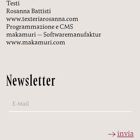
OFFERTE
Testi
Rosanna Battisti
TARIFFE
www.texteriarosanna.com
RICHIESTE
Programmazione e CMS
makamuri — Softwaremanufaktur
PRENOTAZIONE
www.makamuri.com
FAMIGLIA
LOCALITÁ
Newsletter
RAGGIUNGERCI
DE
IT
EN
Privacy
Impressum
Recycle
invia