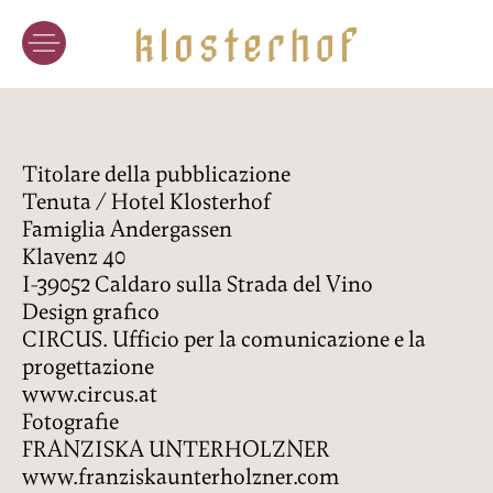
TENUTA
VINI
L’ARTE DEL VINO
I VIGNETI
Titolare della pubblicazione
Tenuta / Hotel Klosterhof
DEGUSTAZIONE
Famiglia Andergassen
ONLINESHOP
Klavenz 40
I-39052 Caldaro sulla Strada del Vino
Design grafico
HOTEL
CIRCUS. Ufficio per la comunicazione e la
progettazione
I NOSTRI ALLOGGI
www.circus.at
GASTRONOMIA
Fotografie
FRANZISKA UNTERHOLZNER
SPA DEL VINO
www.franziskaunterholzner.com